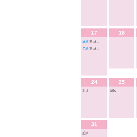
17
18
早場:
高 雄...
午場:
高 雄...
24
25
彩排
消防...
31
前鎮...