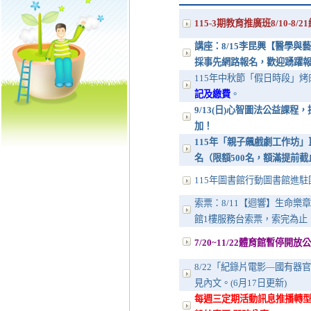
115-3期教育推廣班8/10-8
講座：8/15李昆興【醫學與
採事先網路報名，歡迎踴躍
115年中秋節「假日時段」
記及繳費
。
9/13(日)心智圖法公益課
加！
115年「親子飆戲劇工作坊」巨
名（限額500名，額滿提前
115年圖書館行動圖書館進駐園
索票：8/11【迴響】生命樂章公
館1樓服務台索票，索完為止，詳
7/20~11/22體育館暫停開放
8/22「紀錄片電影—國有
見內文。(6月17日更新)
每週三定期活動訊息推播轉型透過