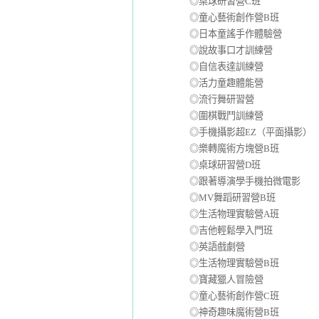
◎桌球研習營C班
◎童心藝術創作營B班
◎日本童謠手作體驗營
◎說故事口才訓練營
◎自信表達訓練營
◎活力童趣體能營
◎流行舞研習營
◎圍棋戰鬥訓練營
◎手機攝影超EZ（平面攝影）
◎樂轉魔術方塊營B班
◎桌球研習營D班
◎跟著導演學手機拍微電影
◎MV舞蹈研習營B班
◎生活物理實驗營A班
◎吉他輕鬆學入門班
◎英語戲劇營
◎生活物理實驗營B班
◎寶藏獵人冒險營
◎童心藝術創作營C班
◎神奇趣味魔術營B班