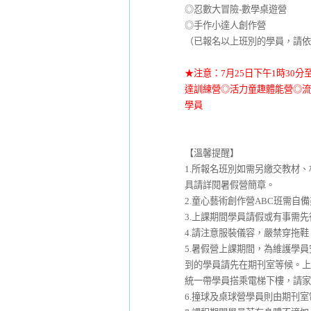
◎忍數大冒險-數學桌遊營
◎手作小達人創作營
（已報名以上班別的學員，請依
★注意：7月25日下午1時30
達訓練營◎活力童趣體能營◎流
學員
【溫馨提醒】
1.所報名班別如需另繳交教材
具請詳閱暑假營簡章。
2.童心藝術創作營ABC班需
3.上課期間學員請假或有事需
4.請注意服裝儀容，嚴禁穿拖
5.暑假營上課期間，為維護學員
到的學員請先在期刊室等候。上
統一帶學員搭乘電梯下樓，請家
6.撞球及桌球營學員則由期刊