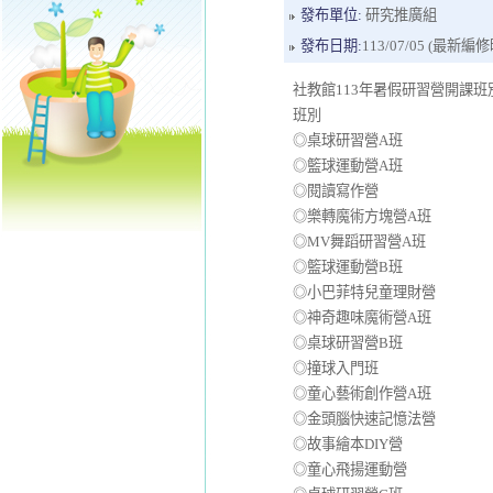
發布單位:
研究推廣組
發布日期:
113/07/05 (最新編修時間
社教館113年暑假研習營開課班
班別
◎桌球研習營A班
◎籃球運動營A班
◎閱讀寫作營
◎樂轉魔術方塊營A班
◎MV舞蹈研習營A班
◎籃球運動營B班
◎小巴菲特兒童理財營
◎神奇趣味魔術營A班
◎桌球研習營B班
◎撞球入門班
◎童心藝術創作營A班
◎金頭腦快速記憶法營
◎故事繪本DIY營
◎童心飛揚運動營