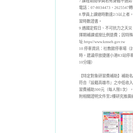
7.課程期間學員若有身體不適
電話：07-8034473、2625547轉
8.學員上課總時數達2/3以
習時數證書。
9.遇國定假日、不可抗力之天
擇期補課或按比例退費；因特殊
址:https//www.kmseh.gov.tw
10.停車資訊：社教館停車場（
時，建議停放捷運小港R3站停
10分鐘）
【特定對象研習費補助】補助名
符合『設籍高雄市』之中低收入
習費補助300元（每人限1次），請
附相關證明文件至2樓研究推廣