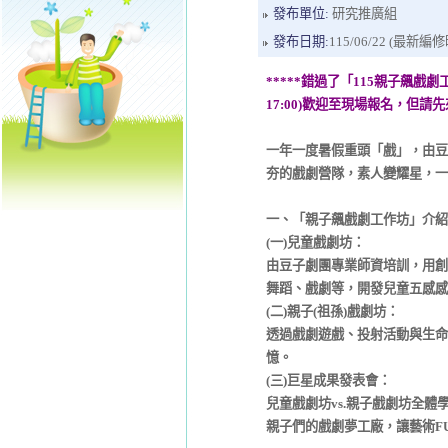
發布單位:
研究推廣組
發布日期:
115/06/22 (最新編修時間
*****錯過了「115親子飆戲劇工作
17:00)歡迎至現場報名，但請先來
一年一度暑假重頭「戲」，由豆
夯的戲劇營隊，素人變耀星，一
一、「親子飆戲劇工作坊」介紹
(一)兒童戲劇坊：
由豆子劇團專業師資培訓，用創
舞蹈、戲劇等，開發兒童五感感
(二)親子(祖孫)戲劇坊：
透過戲劇遊戲、投射活動與生命
憶。
(三)巨星成果發表會：
兒童戲劇坊vs.親子戲劇坊全體
親子們的戲劇夢工廠，讓藝術F