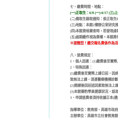
七、繳費時間、地點：
(一)正取生：6/8 (一)-6/17 (三)
(二)備取生錄取通知：俟正取生
(三)地點：本館2樓辦公室研究
(四)本館資格審查時，若發現
(五)逾期繳件視為棄權。本館
※提醒您！繳交報名費係作為活
八、退費規定：
1、個人因素：(1)繳費後至實際
2、特殊因素：
(1)繳費後至實際上課日前，
致無法上課，須憑醫療機構診斷
(2)開課後因前述因素致無法
(3)本館審酌學員健康狀況，
3、申請退費者須持收據正本(
指導單位：教育部、高雄市政府
主辦單位：高雄市立社會教育館