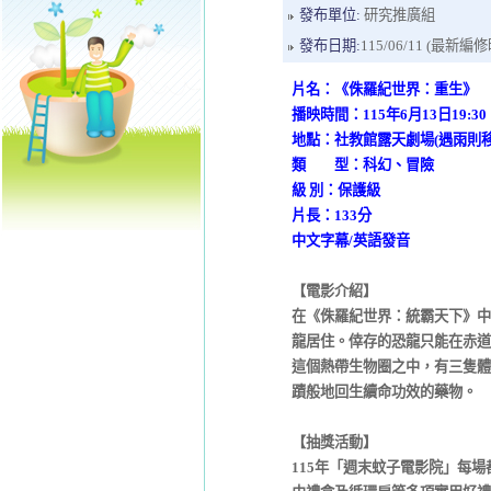
發布單位:
研究推廣組
發布日期:
115/06/11 (最新編修時間
片名：《侏羅紀世界：重生》
播映時間：115年6月13日19:30
地點：社教館露天劇場(遇雨則
類 型：科幻、冒險
級 別：保護級
片長：133分
中文字幕/英語發音
【電影介紹】
在《侏羅紀世界：統霸天下》中
龍居住。倖存的恐龍只能在赤道
這個熱帶生物圈之中，有三隻體
蹟般地回生續命功效的藥物。
【抽獎活動】
115年「週末蚊子電影院」每