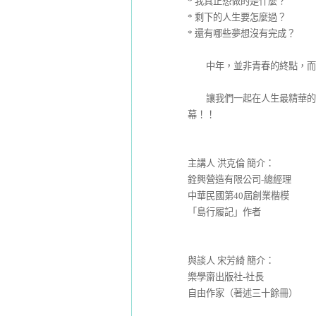
* 我真正想做的是什麼？
* 剩下的人生要怎麼過？
* 還有哪些夢想沒有完成？
中年，並非青春的終點，而是
讓我們一起在人生最精華的中
幕！！
主講人 洪克倫 簡介：
銓興營造有限公司-總經理
中華民國第40屆創業楷模
「島行履記」作者
與談人 宋芳綺 簡介：
樂學齋出版社-社長
自由作家（著述三十餘冊）