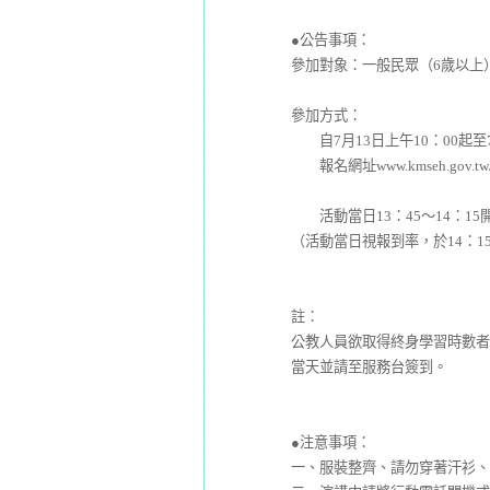
●公告事項：
參加對象：一般民眾（6歲以上
參加方式：
自7月13日上午10：00起至
報名網址www.kmseh.gov.tw/07_c
活動當日13：45～14：1
（活動當日視報到率，於14：
註：
公教人員欲取得終身學習時數者
當天並請至服務台簽到。
●注意事項：
一、服裝整齊、請勿穿著汗衫、