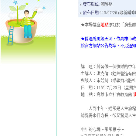
發布單位:
輔導組
發布日期:
115/07/26 (最新編修時間
★本場講座
地點
原訂於「演藝廳
★倘遇颱風等天災，依高雄市政
館官方網站公告為準，不另通知
講 題：練習做一個快樂的中年
主講人：洪克倫（銓興營造有限
與談人：宋芳綺（樂學齋出版社
日 期：115年7月25日（星期六）
地 點：高雄市立社會教育館-
人到中年，通常是人生旅程中
總覺得來日方長，卻又驚覺人生
中年的心境～常常思考～