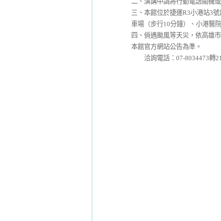
二、演講中請將行動電話關機或
三、本館位於捷運R3小港站3
車場（步行10分鐘）、小港醫
四、倘遇颱風等天災，依高雄市
本館官方網站公告為準。
洽詢電話：07-8034473轉21