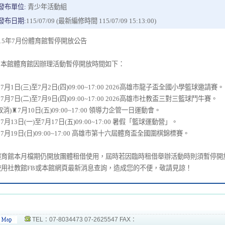
發布單位:
青少年活動組
發布日期:
115/07/09 (最新編修時間 115/07/09 15:13:00)
115年7月份體育館暫停開放公告
♜本館體育館因辦理活動暫停開放時間如下：
7月1日(三)至7月2日(四)09:00~17:00 2026高雄市龍子盃全國小學籃球邀請賽。
7月7日(二)至7月9日(四)09:00~17:00 2026高雄市社教盃三對三籃球鬥牛賽。
取消)♜7月10日(五)09:00~17:00 領導力企管一日運動會。
7月13日(一)至7月17日(五)09:00~17:00 暑假「籃球運動營」。
7月19日(日)09:00~17:00 高雄市第十六屆體育盃全國圍棋錦標賽。
體育館本月檔期仍開放團體租借使用，屆時若因臨時租借舉辦活動時則須暫停開
使用社教館FB或本館網頁最新消息查詢，造成您的不便，敬請見諒！
TEL：07-8034473 07-2625547 FAX：