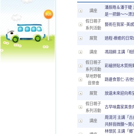
潘辰皓＆潘于睫 
講座
是一把鎖～～漂
假日親子
藝術在我家~美
系列活動
展覽
過程-療癒的日常
講座
馮翊綱 主講「
假日親子
彩繪拼貼木質朔
系列活動
草地野餐
路邊食薏仁-吉他
音樂會
展覽
放遠未來迎向希
假日親子
古早味農家美食
系列活動
周清河 主講「
講座
共醉翁微醺～賞
林懷民 主講「鄉