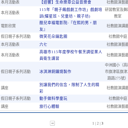
本月活動表
【迴響】生命樂章公益音樂會
社教館演藝
115年「親子飆戲劇工作坊」戲劇培
研習教室及舞
本月活動表
訓(耀星班、兒童坊、親子坊)
教室
酷兒幸福電影院-『在熙的男，朋
電影欣賞
社教館演講
友』
假日親子系列活動
微笑花朵鑰匙圈
社教館中庭
本月活動表
六七
社教館演藝
高雄市115年度學校午餐烹調從業人
本月活動表
社教館演藝
員衛生講習
中洲國小（高
假日親子系列活動
冰淇淋銅鑼燒製作
市旗津區旗津
路路275號
別讓我們的信念，限制了人生的精
講座
社教館演講
彩
假日親子系列活動
動手做科學童玩
社教館中庭
講座
旅行心體驗
社教館演藝
1
|
2
|
3