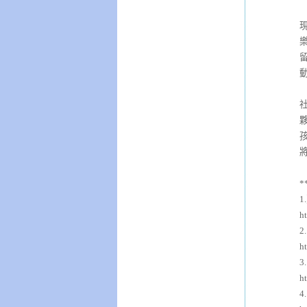
*
1
h
2
h
3
h
4