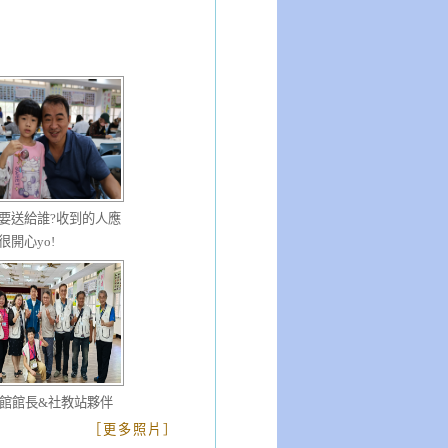
要送給誰?收到的人應
很開心yo!
館館長&社教站夥伴
［更多照片］