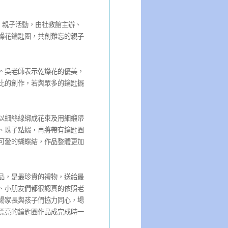
」親子活動，由社教館主辦、
燥花鑰匙圈，共創難忘的親子
。吳老師表示乾燥花的優美，
比的創作，若與眾多的鑰匙擺
以細絲線綁成花束及用細緞帶
、珠子點綴，再將帶有鑰匙圈
可愛的蝴蝶結，作品整體更加
品，是最珍貴的禮物，送給最
、小朋友們都很認真的依照老
場家長與孩子們協力同心，場
漂亮的鑰匙圈作品成完成時一