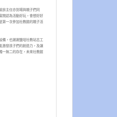
瑜旂主任亦到場與親子們同
富閔認為活動好玩，會想好好
是第一次參加社教館的親子活
設備，也謝謝鹽埕社教站志工
能激發孩子們的創造力，及讓
獨一無二的存在，未來社教館