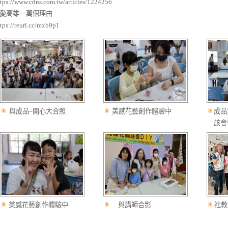
ttps://www.cdns.com.tw/articles/1224256
5.愛高雄一萬個理由
ttps://reurl.cc/mxb9p1
與成品~開心大合照
美感花藝創作體驗中
成品
該會
美感花藝創作體驗中
與講師合影
社教