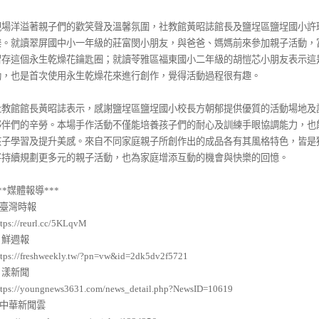
現場洋溢著親子們的歡笑聲及溫馨氛圍，社教館黃昭誌館長及鹽埕區鹽埕國小許
樂。就讀翠屏國中小一年級的莊富閔小朋友，與爸爸、媽媽前來參加親子活動，
留存這個永生乾燥花鑰匙圈；就讀苓雅區福東國小二年級的胡愷芯小朋友表示這
動，也是首次使用永生乾燥花來進行創作，覺得活動過程很有趣。
社教館館長黃昭誌表示，感謝鹽埕區鹽埕國小校長方朝郁提供優質的活動場地及
夥伴們的辛勞。本場手作活動不僅能培養孩子們的耐心及訓練手眼協調能力，也
孩子學習及提升美感。來自不同家庭親子所創作出的成品各有其風格特色，皆是
將持續規劃更多元的親子活動，也為家庭增添互動的機會與快樂的回憶。
**媒體報導***
.臺灣時報
ttps://reurl.cc/5KLqvM
. 鮮週報
ttps://freshweekly.tw/?pn=vw&id=2dk5dv2f5721
. 漾新聞
ttps://youngnews3631.com/news_detail.php?NewsID=10619
.中華新聞雲