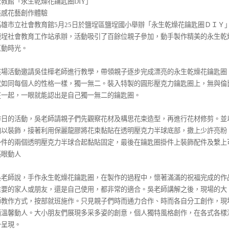
社教館「永生乾燥花鑰匙圈DIY」
美感花藝創作體驗
高雄市立社會教育館5月25日於鹽埕區鹽埕國小舉辦「永生乾燥花鑰匙圈ＤＩＹ
鹽埕社會教育工作站承辦，活動吸引了百餘位親子參加，動手製作精美的永生乾
互動時光。
該場活動邀請吳佳樺老師進行教學，帶領親子逐步完成漂亮的永生乾燥花鑰匙圈
就如同每個人的性格一樣，獨一無二。裝入特製的圓形壓克力鑰匙圈上，無與倫
在一起，一眼就能認出是自己獨一無二的鑰匙圈。
昨日的活動，吳老師請親子們先觀察花材及構思花束造型，再進行花材修剪。並
加以裝飾，接著利用保麗龍膠將花束黏貼在透明壓克力半球底部，撒上少許亮粉
掛件的兩個透明壓克力半球合起黏貼固定，最後在鑰匙圈掛件上裝飾配件及繫上
亮眼動人
。
吳老師說，手作永生乾燥花鑰匙圈，在製作的過程中，懷著滿滿的祝福完成的作
重要的家人或朋友，還是自己使用，都非常的適合。吳老師講解之後，現場的大
師教作方式，按部就班施作。只見親子們時而通力合作、時而各自分工創作，現
面溫馨動人。大小朋友們展現多采多姿的創意，個人獨特風格創作，在各式各樣
一呈現。