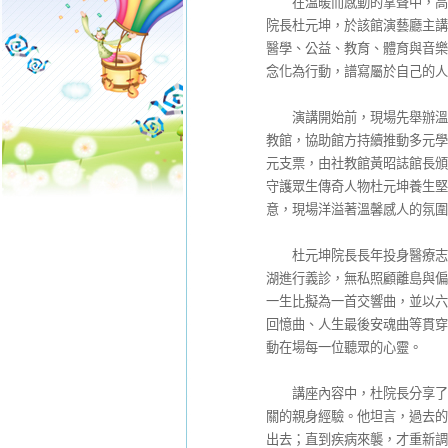
在溫暖而感動的掌聲中，高雄市
院長杜元坤，於該館演藝廳主講
醫學、公益、教育、體育與音樂
念化為行動，譜寫屬於自己的人
演講開始前，現場先舉辦溫馨
教館，協助館方持續推動多元學
元支票，由社教館黃昭誌館長頒
守護眾生傳奇人物杜元坤養生堅
意，現場洋溢著溫馨感人的氛圍
杜元坤院長長年投身醫療志業
湖進行義診，無私照顧離島與偏
一生比擬為一首交響曲，並以六
回憶曲、人生最後安魂曲等貫穿
動在場每一位聽眾的心靈。
講座內容中，杜院長分享了自
關的親身經驗。他坦言，過去的
出去；直到疾病來襲，才重新調