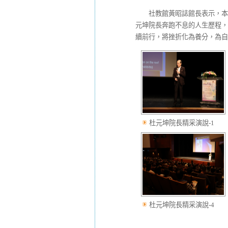
社教館黃昭誌館長表示，本次
元坤院長奔跑不息的人生歷程，
續前行，將挫折化為養分，為自
杜元坤院長精采演說-1
杜元坤院長精采演說-4