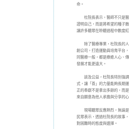
命。
杜院長表示，醫師不只是醫治
證明自己，而是將希望的種子散
讓許多聽眾在聆聽過程中數度紅
除了醫療專業，杜院長的人生
創公司，打造運動員培育平台，
同醫療一般，都是療癒人心、傳
發展才能更遠大。
談及公益，杜院長特別強調「
式，讓「善」的力量能夠長期運
正的奉獻不是拿出多餘的，而是
來自願意為他人承擔與分享的心
現場聽眾反應熱烈，無論是醫
民眾表示，透過杜院長的故事，
對困難時的態度與選擇。