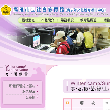
:::
:::
寒/暑假營線上報名
報名辦法
公布欄
26
項 次