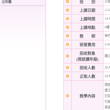
小
班 別
公布欄
115
上課日期
14:
上課時間
6
上課地點
林
教 師
110
研習費用
招收對象
國
(現就讀年級)
20
招收人數
18
正取人數
透
建
教學內容
打
行
表