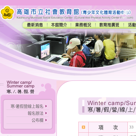
:::
:::
寒/暑假營線上報名
報名辦法
公布欄
33
項 次