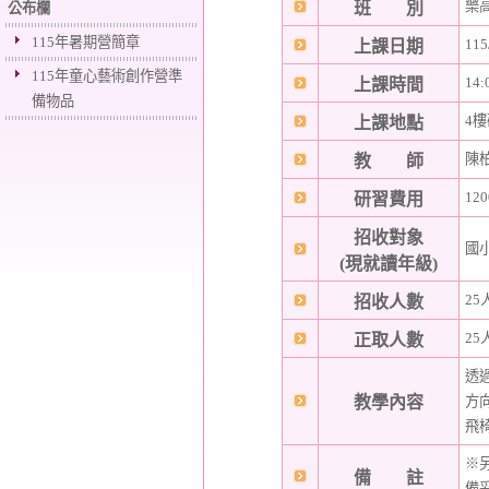
樂
班 別
公布欄
115年暑期營簡章
115
上課日期
115年童心藝術創作營準
14:
上課時間
備物品
4
上課地點
陳
教 師
120
研習費用
招收對象
國
(現就讀年級)
25
招收人數
25
正取人數
透
教學內容
方
飛
※
備 註
備