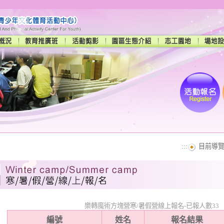
:::
目前導覽
樂轉魔術方塊營寒/暑假營線上報名-已報人數33
編號
姓名
報名結果