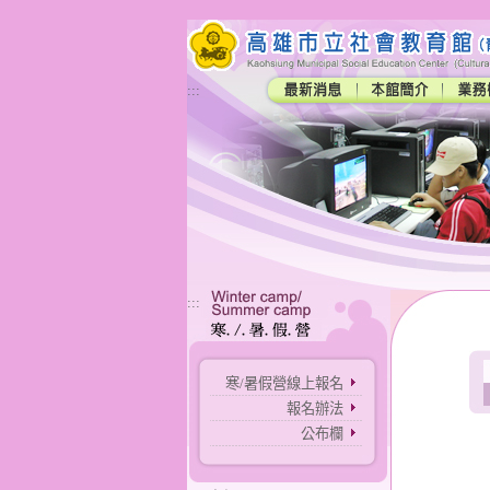
:::
:::
寒/暑假營線上報名
報名辦法
公布欄