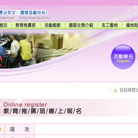
:::
目前導覽位
項 次