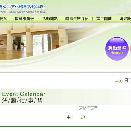
:::
目
活動行事曆
主 題