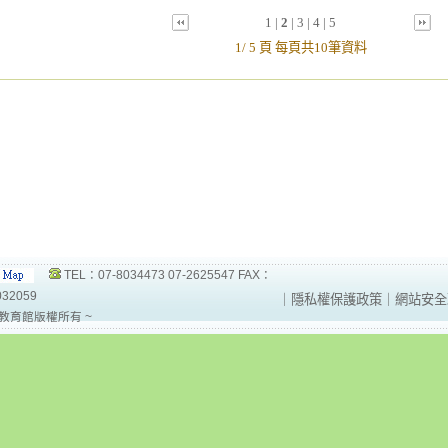
1
|
2
|
3
|
4
|
5
1/ 5 頁 每頁共10筆資料
TEL：07-8034473 07-2625547 FAX：
032059
｜
隱私權保護政策
｜
網站安全
教育館版權所有 ~