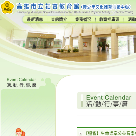
:::
【迴響】生命樂章公益音樂