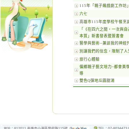
115年「親子飆戲劇工作坊
六七
高雄市115年度學校午餐烹
「《在四六之間，一次與自
本質」新書發表暨簽書會
醫學與藝術--兼談我的神經
別讓我們的信念，限制了人
旅行心體驗
偏鄉親子藝文培力~都會美
導
雙色Q彈地瓜圓甜湯
地址：812011 高雄市小港區學府路115號
TEL：07-8034473 