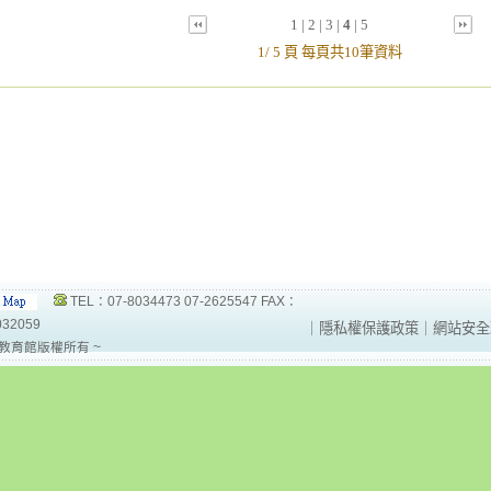
1
|
2
|
3
|
4
|
5
1/ 5 頁 每頁共10筆資料
TEL：07-8034473 07-2625547 FAX：
032059
｜
隱私權保護政策
｜
網站安全
教育館版權所有 ~