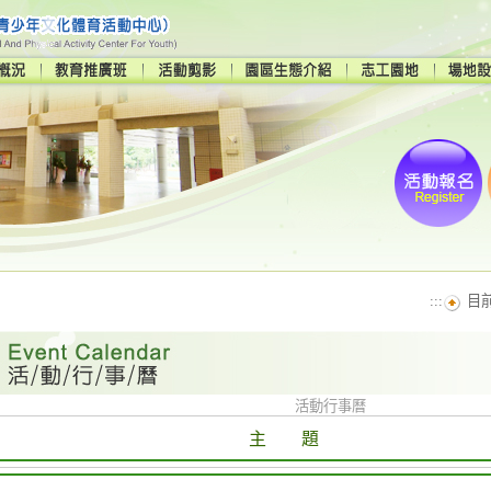
:::
目
活動行事曆
主 題