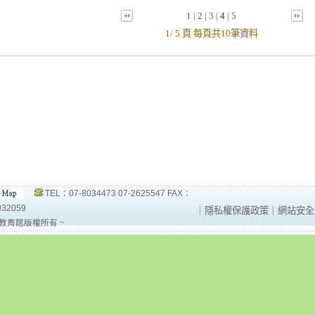
1
|
2
|
3
|
4
|
5
1/ 5 頁 每頁共10筆資料
TEL：07-8034473 07-2625547 FAX：
032059
｜
隱私權保護政策
｜
網站安全
教育館版權所有 ~