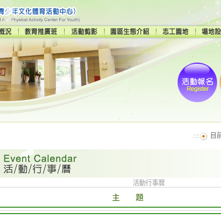
:::
目
活動行事曆
主 題