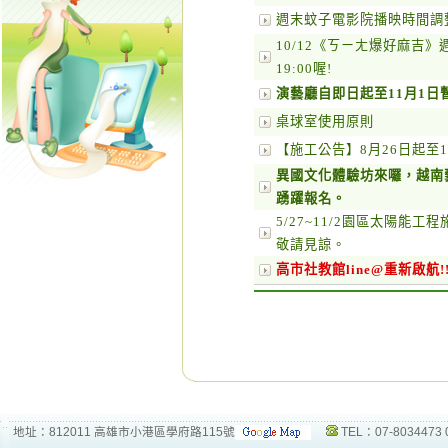
週末蚊子電影院播映時間調
10/12《ㄎㄧㄤ爆好麻吉
19:00喔!
演藝廳自即日起至11月1日
桌球室使用原則
【施工公告】8月26日起至
異國文化體驗坊來囉，越南
踴躍報名。
5/27~11/2園區太陽
敬請見諒。
高市社教館line@重新啟航!!
地址：812011 高雄市小港區學府路115號
TEL：07-8034473 