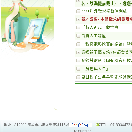
名，額滿提前截止），邀您
7/31戶外籃球場暫停開放
徵才公告- 本館徵求組員兩
「超人再起」觀賞會
富貴人生講座
「親職電影欣賞討論會」暨
偏鄉親子藝文培力~都會美
紀錄片電影《國有器官》放
「勞動與人生」
夏日親子嘉年華暨節能減碳
地址：812011 高雄市小港區學府路115號
TEL：07-8034473 
07-8032059