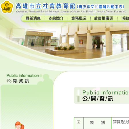
:::
預算及決
類 別