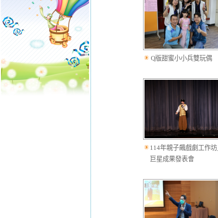
Q版甜蜜小小兵雙玩偶
114年親子飆戲劇工作坊
巨星成果發表會