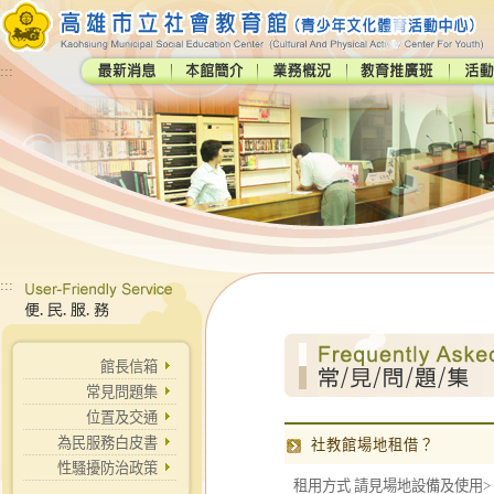
:::
:::
館長信箱
常見問題集
位置及交通
為民服務白皮書
社教館場地租借？
性騷擾防治政策
租用方式 請見場地設備及使用>