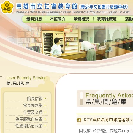
:::
:::
館長信箱
常見問題集
位置及交通
為民服務白皮書
KTV室點唱簿中都是老歌
性騷擾防治政策
因版權（公播版）問題並非每首