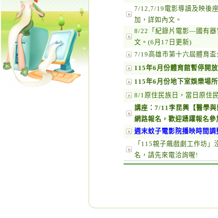
7/12,7/19電影導讀及
加，詳如內文。
8/22「紀錄片電影—國有
文。(6月17日更新)
7/19高雄市第十六屆體育
115年6月份體育館暫停開放
115年6月份地下室娛樂場
8/1原住民族日，當日原
講座：7/11李昆興【醫學
網路報名，歡迎踴躍報名參
週末蚊子電影院播映時間調
「115親子飆戲劇工作坊」
名，請先來電洽詢喔!