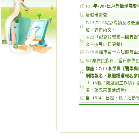
115年7月7日戶外籃球場
暑假研習營
7/12,7/19電影導讀及
加，詳如內文。
8/22「紀錄片電影—國有
文。(6月17日更新)
7/19高雄市第十六屆體育
8/1原住民族日，當日原
講座：7/11李昆興【醫學
網路報名，歡迎踴躍報名參
「115親子飆戲劇工作坊」
名，請先來電洽詢喔!
自115/4/1日起，親子