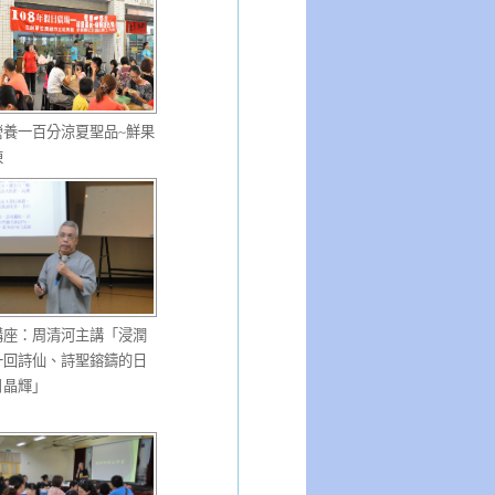
營養一百分涼夏聖品~鮮果
凍
講座：周清河主講「浸潤
一回詩仙、詩聖鎔鑄的日
月晶輝」