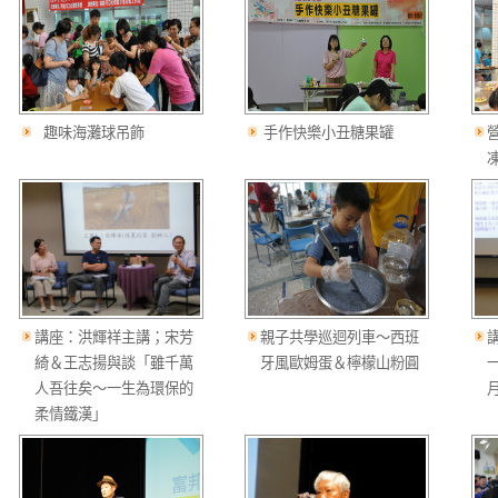
趣味海灘球吊飾
手作快樂小丑糖果罐
講座：洪輝祥主講；宋芳
親子共學巡迴列車～西班
綺＆王志揚與談「雖千萬
牙風歐姆蛋＆檸檬山粉圓
人吾往矣～一生為環保的
柔情鐵漢」